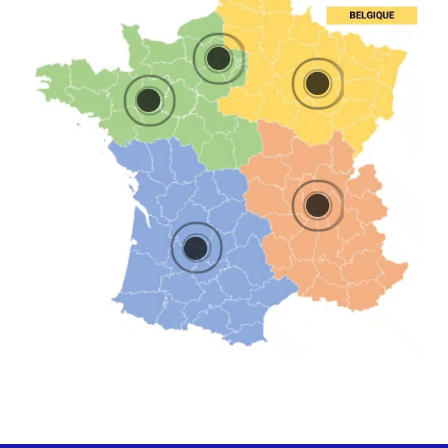




