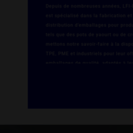
Depuis de nombreuses années, LFI
est spécialisé dans la fabrication et
distribution d’emballages pour produi
tels que des pots de yaourt ou de 
mettons notre savoir-faire à la disp
TPE, PME et industriels pour leur of
emballages de qualité, adaptés à le
spécifiques.
Nous disposons d’une large gamme
d’emballages pour répondre aux d
variées de notre clientèle professio
ce soit pour des petits ou grands v
production. Nous offrons également