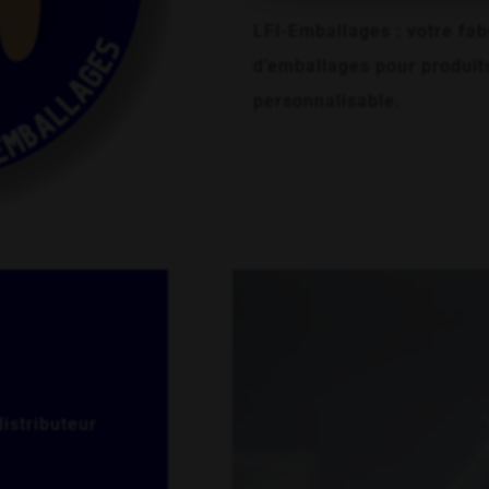
LFI-Emballages : votre fabr
d’emballages pour produits
personnalisable.
distributeur