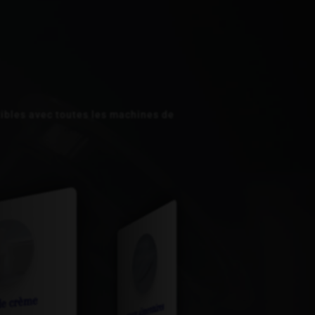
tibles avec toutes les machines de
limentaires
opercules