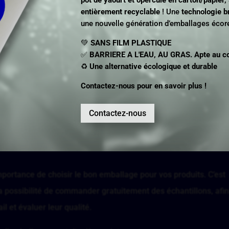
entièrement recyclable
! Une
technologie b
une nouvelle génération d’emballages éco
💚
SANS FILM PLASTIQUE
✅
BARRIERE A L'EAU, AU GRAS. Apte au con
♻️
Une alternative écologique et durable
Contactez-nous pour en savoir plus !
DEMANDEZ VOS ÉCHANTILLONS GRATUITEMENT
ssayez et vous verrez
Contactez-nous
ortance de choisir le bon emballage pour vos produits. C’est
a possibilité de commander gratuitement des échantillons, afi
l et évaluer leur qualité.