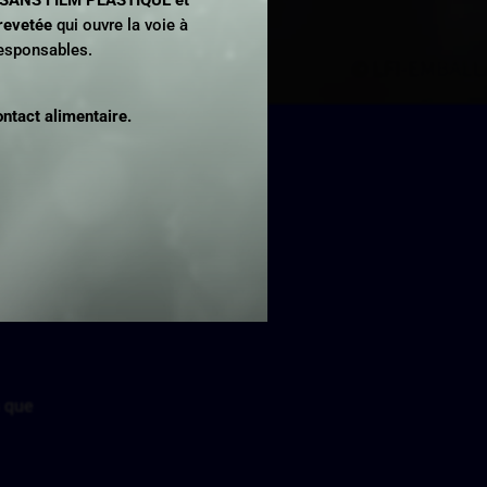
revetée
qui ouvre la voie à
responsables.
tact alimentaire.
 !
n que