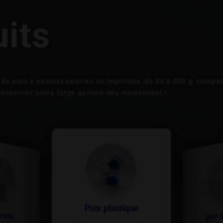
ballages
e produit de
its
pour des
uits
 de pots à yaourts neutres ou imprimés, de 80 à 200 g, compa
votre
Découvrez notre large gamme dès maintenant !
pots de crème
seaux a
stique