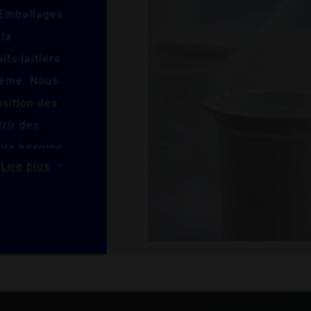
-Emballages
 la
ts laitiers
crème. Nous
osition des
frir des
urs besoins
Lire plus
3
emandes
nnelle, que
olumes de
 la